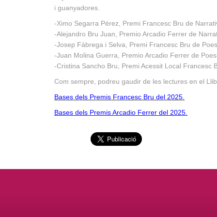
i guanyadores.
-Ximo Segarra Pérez, Premi Francesc Bru de Narrati
-Alejandro Bru Juan, Premio Arcadio Ferrer de Narra
-Josep Fàbrega i Selva, Premi Francesc Bru de Poes
-Juan Molina Guerra, Premio Arcadio Ferrer de Poes
-Cristina Sancho Bru, Premi Acessit Local Francesc 
Com sempre, podreu gaudir de les lectures en el Lli
Bases dels Premis Francesc Bru del 2025.
Bases dels Premis Arcadio Ferrer del 2025.