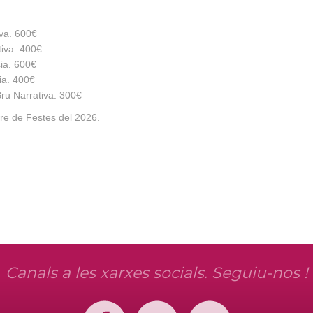
va. 600€
tiva. 400€
ia. 600€
ia. 400€
Bru Narrativa. 300€
bre de Festes del 2026.
Canals a les xarxes socials. Seguiu-nos !