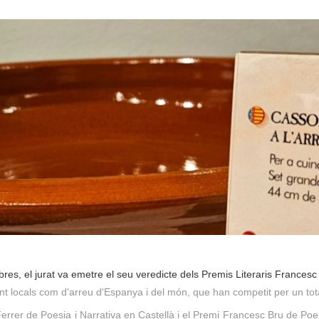
es, el jurat va emetre el seu veredicte dels Premis Literaris Francesc 
t locals com d'arreu d'Espanya i del món, que han competit per un tot
 Ferrer de Poesia i Narrativa en Castellà i el Premi Francesc Bru de P